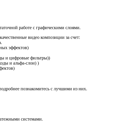
таточной работе с графическими слоями.
окачественные видео композиции за счет:
.
ных эффектов)
оды и цифровые фильтры))
оды и альфа-слои) )
фектов)
подробнее познакомитесь с лучшими из них.
латежными системами.