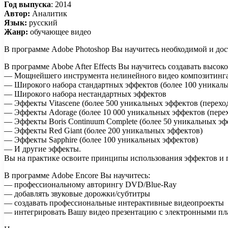
Год выпуска
: 2014
Автор:
Аналитик
Язык:
русский
Жанр:
обучающее видео
В программе Adobe Photoshop Вы научитесь необходимой и дос
В программе Abobe After Effects Вы научитесь создавать высок
— Мощнейшего инструмента нелинейного видео композитинга
— Широкого набора стандартных эффектов (более 100 уникаль
— Широкого набора нестандартных эффектов
— Эффекты Vitascene (более 500 уникальных эффектов (перех
— Эффекты Adorage (более 10 000 уникальных эффектов (перех
— Эффекты Boris Continuum Complete (более 50 уникальных эф
— Эффекты Red Giant (более 200 уникальных эффектов)
— Эффекты Sapphire (более 100 уникальных эффектов)
— И другие эффекты.
Вы на практике освоите принципы использования эффектов и 
В программе Adobe Encore Вы научитесь:
— профессиональному авторингу DVD/Blue-Ray
— добавлять звуковые дорожки/субтитры
— создавать профессиональные интерактивные видеопроекты
— интегрировать Вашу видео презентацию с электронными п