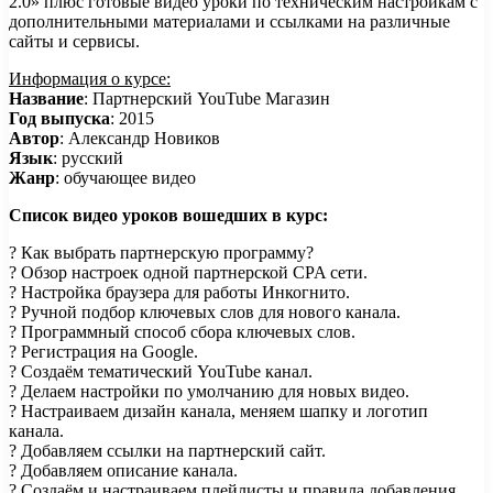
2.0» плюс готовые видео уроки по техническим настройкам с
дополнительными материалами и ссылками на различные
сайты и сервисы.
Информация о курсе:
Название
: Партнерский YouTube Магазин
Год выпуска
: 2015
Автор
: Александр Новиков
Язык
: русский
Жанр
: обучающее видео
Список видео уроков вошедших в курс:
? Как выбрать партнерскую программу?
? Обзор настроек одной партнерской CPA сети.
? Настройка браузера для работы Инкогнито.
? Ручной подбор ключевых слов для нового канала.
? Программный способ сбора ключевых слов.
? Регистрация на Google.
? Создаём тематический YouTube канал.
? Делаем настройки по умолчанию для новых видео.
? Настраиваем дизайн канала, меняем шапку и логотип
канала.
? Добавляем ссылки на партнерский сайт.
? Добавляем описание канала.
? Создаём и настраиваем плейлисты и правила добавления