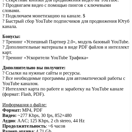
? Продвигаем видео с помощью пингов с ключевыми
словами.
? Подключаем монетизацию на канале. $
? Быстрый сбор YouTube подписчиков для продвижения Ютуб
канала.
Бонусы:
? Тренинг «Успешный Партнер 2.0», модуль базовый YouTube.
? Дополнительные материалы в виде PDF файлов и интеллект
карт.
? Тренинг «Ускорители YouTube Трафика»
Дополнительно вы получите:
? Ссылки на нужные сайты и ресурсы.
? Все необходимые программы для автоматической работы с
YouTube каналом.
? Интеллект карта по работе и заработку на YouTube канале
(формат: Flash, PDF).
Информация о файле:
Формат:
MP4, PDF
Видео:
~277 Kbps, 30 fps, 852×480
Аудио
: AAC; 125 Kbps, 2 ch stereo, 44 Hz
Продолжительность
: ~6 часов
Размер архива
: 4,71 Gb