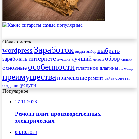
Облако меток
Заработок
wordpress
выбрать
виды
выбор
интернете
обзор
заработать
лучший
лучшие
онлайн
методы
особенности
основные
плагинов
плагины
помощь
преимущества
применение
ремонт
советы
сайта
услуги
создание
Популярное
17.11.2023
Ремонт плит производственных
электрических
08.10.2023