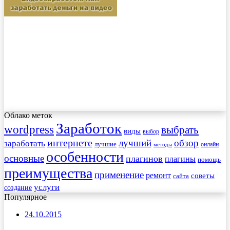
Облако меток
Заработок
wordpress
выбрать
виды
выбор
интернете
обзор
заработать
лучший
лучшие
онлайн
методы
особенности
основные
плагинов
плагины
помощь
преимущества
применение
ремонт
советы
сайта
услуги
создание
Популярное
24.10.2015