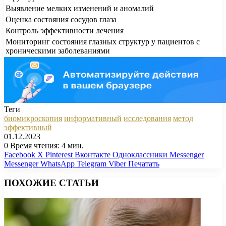
Выявление мелких изменений и аномалий
Оценка состояния сосудов глаза
Контроль эффективности лечения
Мониторинг состояния глазных структур у пациентов с
хроническими заболеваниями
Теги
биомикроскопия
информативный
исследования
метод
эффективный
01.12.2023
0
Время чтения: 4 мин.
Facebook
X
Pinterest
Вконтакте
Одноклассники
Messenger
Messenger
WhatsApp
Telegram
Viber
Печатать
ПОХОЖИЕ СТАТЬИ