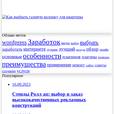
Облако меток
Заработок
wordpress
выбрать
виды
выбор
интернете
обзор
заработать
лучший
лучшие
онлайн
методы
особенности
основные
плагинов
плагины
помощь
преимущества
применение
ремонт
советы
сайта
услуги
создание
Популярное
16.09.2023
Стенды Ролл ап: выбор и заказ
высококачественных рекламных
конструкций