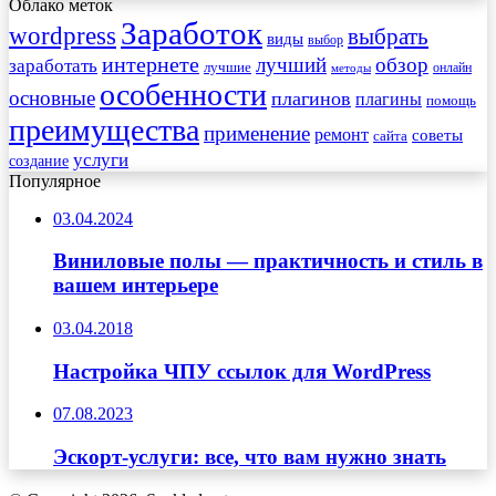
Облако меток
Заработок
wordpress
выбрать
виды
выбор
интернете
обзор
заработать
лучший
лучшие
онлайн
методы
особенности
основные
плагинов
плагины
помощь
преимущества
применение
ремонт
советы
сайта
услуги
создание
Популярное
03.04.2024
Виниловые полы — практичность и стиль в
вашем интерьере
03.04.2018
Настройка ЧПУ ссылок для WordPress
07.08.2023
Эскорт-услуги: все, что вам нужно знать