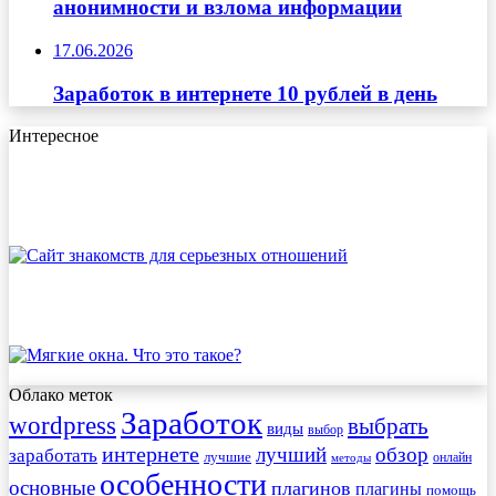
анонимности и взлома информации
17.06.2026
Заработок в интернете 10 рублей в день
Интересное
Облако меток
Заработок
wordpress
выбрать
виды
выбор
интернете
обзор
заработать
лучший
лучшие
онлайн
методы
особенности
основные
плагинов
плагины
помощь