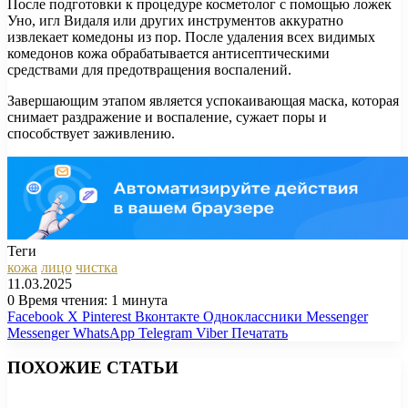
После подготовки к процедуре косметолог с помощью ложек
Уно, игл Видаля или других инструментов аккуратно
извлекает комедоны из пор. После удаления всех видимых
комедонов кожа обрабатывается антисептическими
средствами для предотвращения воспалений.
Завершающим этапом является успокаивающая маска, которая
снимает раздражение и воспаление, сужает поры и
способствует заживлению.
Теги
кожа
лицо
чистка
11.03.2025
0
Время чтения: 1 минута
Facebook
X
Pinterest
Вконтакте
Одноклассники
Messenger
Messenger
WhatsApp
Telegram
Viber
Печатать
ПОХОЖИЕ СТАТЬИ