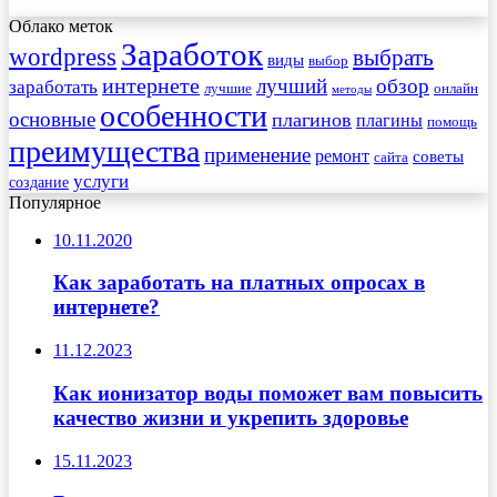
Облако меток
Заработок
wordpress
выбрать
виды
выбор
интернете
обзор
заработать
лучший
лучшие
онлайн
методы
особенности
основные
плагинов
плагины
помощь
преимущества
применение
ремонт
советы
сайта
услуги
создание
Популярное
10.11.2020
Как заработать на платных опросах в
интернете?
11.12.2023
Как ионизатор воды поможет вам повысить
качество жизни и укрепить здоровье
15.11.2023