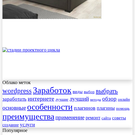
Облако меток
Заработок
wordpress
выбрать
виды
выбор
интернете
обзор
заработать
лучший
лучшие
онлайн
методы
особенности
основные
плагинов
плагины
помощь
преимущества
применение
ремонт
советы
сайта
услуги
создание
Популярное