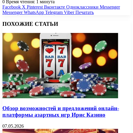
0
Время чтения: 1 минута
Facebook
X
Pinterest
Вконтакте
Одноклассники
Messenger
Messenger
WhatsApp
Telegram
Viber
Печатать
ПОХОЖИЕ СТАТЬИ
Обзор возможностей и предложений онлайн-
платформы азартных игр Ирис Казино
07.05.2026