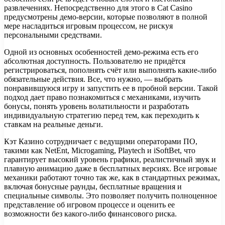
развлечениях. Непосредственно для этого в Cat Casino
предусмотрены демо-версии, которые позволяют в полной
мере насладиться игровым процессом, не рискуя
персональными средствами.
Одной из основных особенностей демо-режима есть его
абсолютная доступность. Пользователю не придётся
регистрироваться, пополнять счёт или выполнять какие-либо
обязательные действия. Все, что нужно, — выбрать
понравившуюся игру и запустить ее в пробной версии. Такой
подход дает право познакомиться с механиками, изучить
бонусы, понять уровень волатильности и разработать
индивидуальную стратегию перед тем, как переходить к
ставкам на реальные деньги.
Кэт Казино сотрудничает с ведущими операторами ПО,
такими как NetEnt, Microgaming, Playtech и iSoftBet, что
гарантирует высокий уровень графики, реалистичный звук и
плавную анимацию даже в бесплатных версиях. Все игровые
механики работают точно так же, как в стандартных режимах,
включая бонусные раунды, бесплатные вращения и
специальные символы. Это позволяет получить полноценное
представление об игровом процессе и оценить ее
возможности без какого-либо финансового риска.