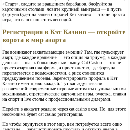
«Старт», следите за вращением барабанов, блефуйте за
карточными столами, ловите крупный выигрыш — и пусть
фортуна будет на вашей стороне! Кет казино — это не просто
игра, это ваш шанс стать легендой.
Регистрация в Кэт Казино — откройте
ворота в мир азарта
Где возникают захватывающие эмоции? Там, где пульсирует
азарт, где каждое вращение — это опция на триумф, а каждый
депозит — шаг к большому выигрышу. Cat Casino — это не
просто азартная платформа, а пространство, где фортуна
переплетается с возможностями, а риск становится
предвкушением победы. Зарегестрировать профиль в Кэт
Казино имеет право каждый. Тут вас ждут тысячи
развлечений: современные игровые автоматы с уникальными
механиками, стратегические карточные игры, рулетка, ставки
на спорт и live столы с профессиональными дилерами.
Перейти в аккаунт реально через cat casino вход. Но, для этого
необходима будет cat casino регистрация.
Но чтобы окунуться в этот мир, вам потребуется всего одно
действие — зарегистрировать профиль и открыть двери в