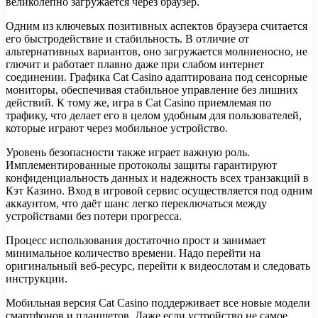
великолепно загружается через браузер.
Одним из ключевых позитивных аспектов браузера считается
его быстродействие и стабильность. В отличие от
альтернативных вариантов, оно загружается молниеносно, не
глючит и работает плавно даже при слабом интернет
соединении. Графика Cat Casino адаптирована под сенсорные
мониторы, обеспечивая стабильное управление без лишних
действий. К тому же, игра в Cat Casino приемлемая по
трафику, что делает его в целом удобным для пользователей,
которые играют через мобильное устройство.
Уровень безопасности также играет важную роль.
Имплементированные протоколы защиты гарантируют
конфиденциальность данных и надежность всех транзакций в
Кэт Казино. Вход в игровой сервис осуществляется под одним
аккаунтом, что даёт шанс легко переключаться между
устройствами без потери прогресса.
Процесс использования достаточно прост и занимает
минимальное количество времени. Надо перейти на
оригинальный веб-ресурс, перейти к видеослотам и следовать
инструкции.
Мобильная версия Cat Casino поддерживает все новые модели
смартфонов и планшетов. Даже если устройство не самое