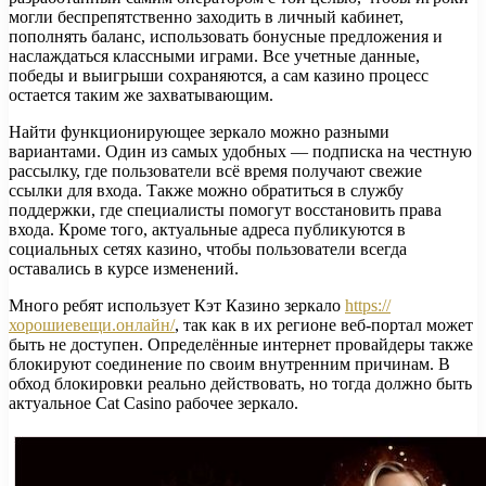
могли беспрепятственно заходить в личный кабинет,
пополнять баланс, использовать бонусные предложения и
наслаждаться классными играми. Все учетные данные,
победы и выигрыши сохраняются, а сам казино процесс
остается таким же захватывающим.
Найти функционирующее зеркало можно разными
вариантами. Один из самых удобных — подписка на честную
рассылку, где пользователи всё время получают свежие
ссылки для входа. Также можно обратиться в службу
поддержки, где специалисты помогут восстановить права
входа. Кроме того, актуальные адреса публикуются в
социальных сетях казино, чтобы пользователи всегда
оставались в курсе изменений.
Много ребят использует Кэт Казино зеркало
https://
хорошиевещи.онлайн/
, так как в их регионе веб-портал может
быть не доступен. Определённые интернет провайдеры также
блокируют соединение по своим внутренним причинам. В
обход блокировки реально действовать, но тогда должно быть
актуальное Cat Casino рабочее зеркало.