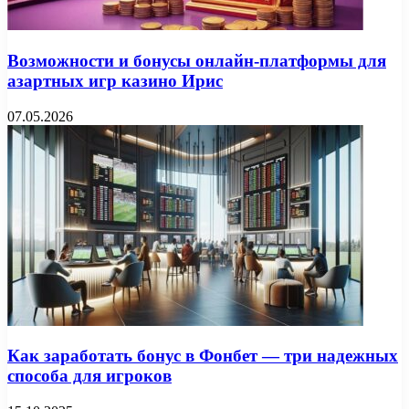
Возможности и бонусы онлайн-платформы для
азартных игр казино Ирис
07.05.2026
Как заработать бонус в Фонбет — три надежных
способа для игроков