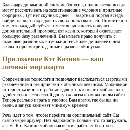
Благодаря динамичной системе бонусов, пользователи всегда
могут рассчитывать на захватывающие условия и приятные
сюрпризы. Тут нет скучных дней — азартный портал всегда
найдет вариант порадовать своих пользователей. Помните и о
том, что каждый субъект имеет возможность получить
дополнительный промокод кэт казино, который охватывает
большую базу развлечений. Вы имеете право получить с
помощью различных возможностей. Более детальнее о нём
реально просмотреть данные в разделе «Бонусы».
Приложение Кэт Казино — ваш
личный мир азарта
Современные технологии позволяют наслаждаться азартными
развлечениями без привязки к обычным девайсам. Мобильное
интернет казино кэт работает для тех, кто ценит мобильность,
удобство и классический доступ ко всем возможностям сайта.
Теперь реально играть в удобное Вам время, где бы вы ни
были, а запуск занимает минимум времени.
Речь идёт о том, чтобы перейти на оригинальный сайт Cat
casino через браузер. Нет надобности больше что-то загружать,
а сама Кэт Казино мобильная версия работает быстро и