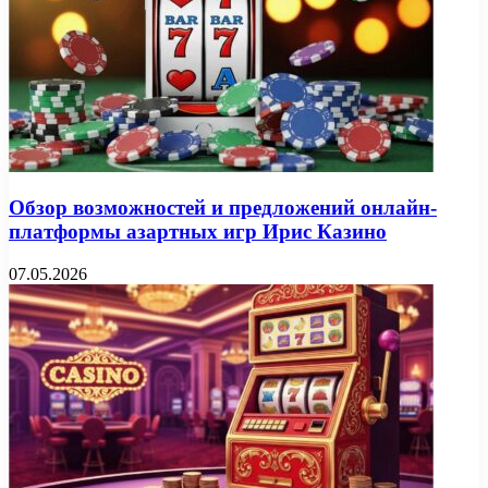
Обзор возможностей и предложений онлайн-
платформы азартных игр Ирис Казино
07.05.2026