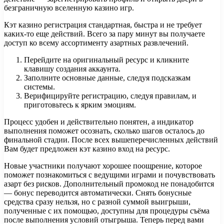
безграничную вселенную казино игр.
Кэт казино регистрация стандартная, быстра и не требует
каких-то еще действий. Всего за пару минут вы получаете
доступ ко всему ассортименту азартных развлечений.
Перейдите на оригинальный ресурс и кликните
клавишу создания аккаунта.
Заполните основные данные, следуя подсказкам
системы.
Верифицируйте регистрацию, следуя правилам, и
приготовьтесь к ярким эмоциям.
Процесс удобен и действительно понятен, а индикатор
выполнения поможет осознать, сколько шагов осталось до
финальной стадии. После всех вышеперечисленных действий
Вам будет предложен кэт казино вход на ресурс.
Новые участники получают хорошее поощрение, которое
поможет познакомиться с ведущими играми и почувствовать
азарт без рисков. Дополнительный промокод не понадобится
— бонус переводится автоматически. Снять бонусные
средства сразу нельзя, но с разной суммой выигрыши,
полученные с их помощью, доступны для процедуры съёма
после выполнения условий отыгрыша. Теперь перед вами