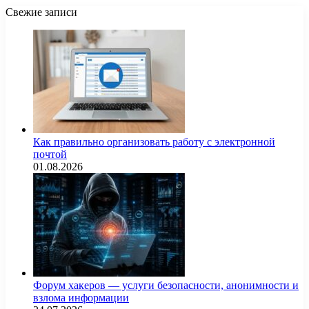
Свежие записи
Как правильно организовать работу с электронной
почтой
01.08.2026
Форум хакеров — услуги безопасности, анонимности и
взлома информации