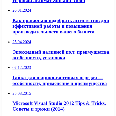
Игровой автомат Sun and Moon
20.01.2024
Как правильно подобрать ассистентов для
эффективной работы и повышения
производительности вашего бизнеса
25.04.2024
Эпоксидный наливной пол: преимущества,
особенности, установка
07.12.2023
Гайка для шарико-винтовых передач —
особенности, применение и преимущества
25.03.2015
Microsoft Visual Studio 2012 Tips & Tricks.
Советы и трюки (2014)