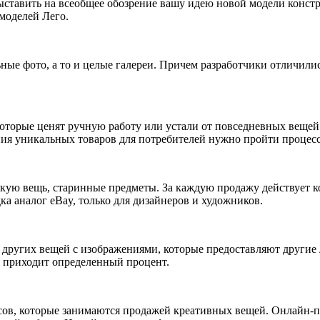
выставить на всеобщее обозрение вашу идею новой модели конст
моделей Лего.
ые фото, а то и целые галереи. Причем разработчики отличились
оторые ценят ручную работу или устали от повседневных вещей.
ния уникальных товаров для потребителей нужно пройти процесс 
кую вещь, старинные предметы. За каждую продажу действует ком
дка аналог eBay, только для дизайнеров и художников.
и других вещей с изображениями, которые предоставляют другие
о приходит определенный процент.
рвисов, которые занимаются продажей креативных вещей. Онлайн