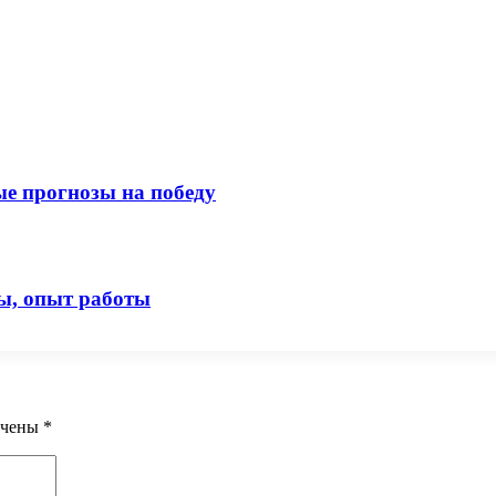
ые прогнозы на победу
ы, опыт работы
ечены
*