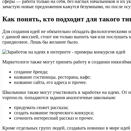
сферы — работа только на себя, без наглых начальников и их 
зачастую новые предложения кажутся безумными, но после осуще
Как понять, кто подходит для такого т
Для создания идей не обязательно обладать филологическими 
с данной миссией, стоит им только выпить чая или послушать
грандиозное. Лишь бы желание было.
Маркетологи также могут принять работу в создании никнэйма.
создание бренда;
название гостиницы, ресторана, кафе;
название сайта, его адреса и прочее.
Школьники также могут участвовать в заработке на идеях. От 
voproso.ru. попадаются задания аналогичные школьным:
придумать сюжет рассказа;
создать название творческого конкурса;
сочинить интересный рассказ и прочее.
Кроме отдельных групп людей, создавать новинки в мире идей 