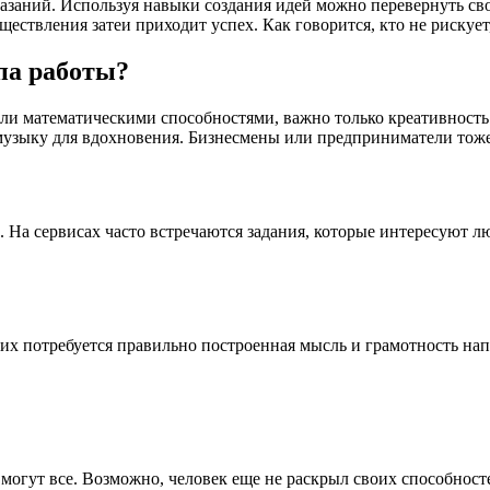
указаний. Используя навыки создания идей можно перевернуть св
ствления затеи приходит успех. Как говорится, кто не рискует,
ипа работы?
или математическими способностями, важно только креативность
 музыку для вдохновения. Бизнесмены или предприниматели тоже
 На сервисах часто встречаются задания, которые интересуют л
них потребуется правильно построенная мысль и грамотность нап
могут все. Возможно, человек еще не раскрыл своих способносте