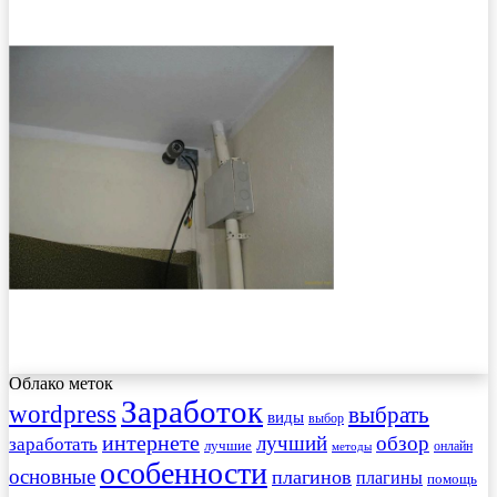
Облако меток
Заработок
wordpress
выбрать
виды
выбор
интернете
обзор
заработать
лучший
лучшие
онлайн
методы
особенности
основные
плагинов
плагины
помощь