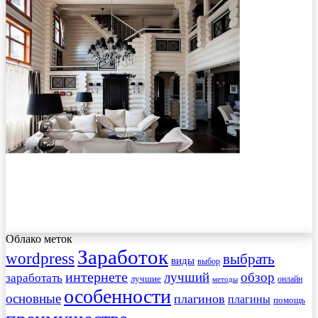
Облако меток
Заработок
wordpress
выбрать
виды
выбор
интернете
обзор
заработать
лучший
лучшие
онлайн
методы
особенности
основные
плагинов
плагины
помощь