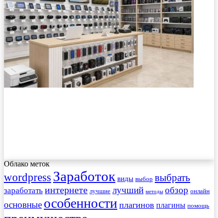
Облако меток
Заработок
wordpress
выбрать
виды
выбор
интернете
обзор
заработать
лучший
лучшие
онлайн
методы
особенности
основные
плагинов
плагины
помощь