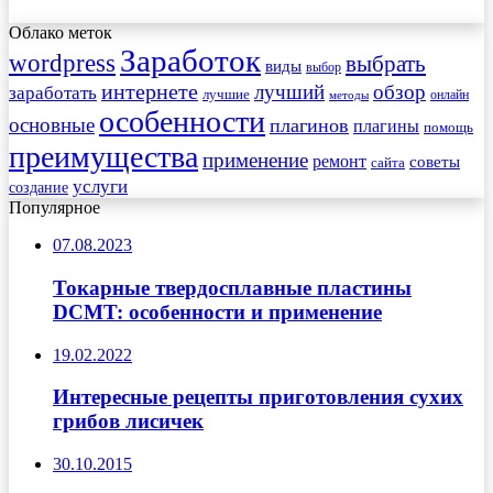
Облако меток
Заработок
wordpress
выбрать
виды
выбор
интернете
обзор
заработать
лучший
лучшие
онлайн
методы
особенности
основные
плагинов
плагины
помощь
преимущества
применение
ремонт
советы
сайта
услуги
создание
Популярное
07.08.2023
Токарные твердосплавные пластины
DСMT: особенности и применение
19.02.2022
Интересные рецепты приготовления сухих
грибов лисичек
30.10.2015