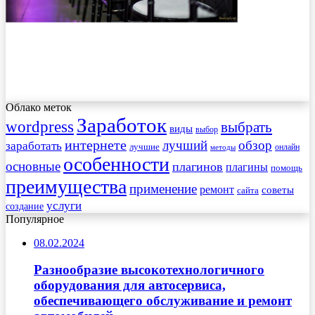
Облако меток
Заработок
wordpress
выбрать
виды
выбор
интернете
обзор
заработать
лучший
лучшие
онлайн
методы
особенности
основные
плагинов
плагины
помощь
преимущества
применение
ремонт
советы
сайта
услуги
создание
Популярное
08.02.2024
Разнообразие высокотехнологичного
оборудования для автосервиса,
обеспечивающего обслуживание и ремонт