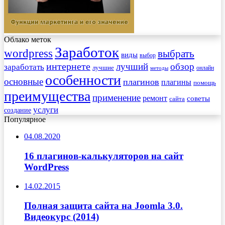
Облако меток
Заработок
wordpress
выбрать
виды
выбор
интернете
обзор
заработать
лучший
лучшие
онлайн
методы
особенности
основные
плагинов
плагины
помощь
преимущества
применение
ремонт
советы
сайта
услуги
создание
Популярное
04.08.2020
16 плагинов-калькуляторов на сайт
WordPress
14.02.2015
Полная защита сайта на Joomla 3.0.
Видеокурс (2014)