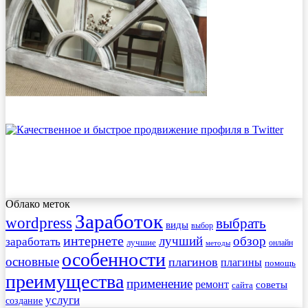
Облако меток
Заработок
wordpress
выбрать
виды
выбор
интернете
обзор
заработать
лучший
лучшие
онлайн
методы
особенности
основные
плагинов
плагины
помощь
преимущества
применение
ремонт
советы
сайта
услуги
создание