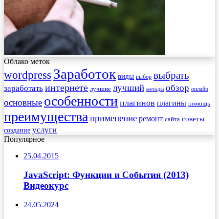
Облако меток
Заработок
wordpress
выбрать
виды
выбор
интернете
обзор
заработать
лучший
лучшие
онлайн
методы
особенности
основные
плагинов
плагины
помощь
преимущества
применение
ремонт
советы
сайта
услуги
создание
Популярное
25.04.2015
JavaScript: Функции и События (2013)
Видеокурс
24.05.2024