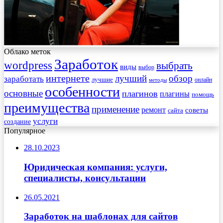
Облако меток
Заработок
wordpress
выбрать
виды
выбор
интернете
обзор
заработать
лучший
лучшие
онлайн
методы
особенности
основные
плагинов
плагины
помощь
преимущества
применение
ремонт
советы
сайта
услуги
создание
Популярное
28.10.2023
Юридическая компания: услуги,
специалисты, консультации
26.05.2021
Заработок на шаблонах для сайтов