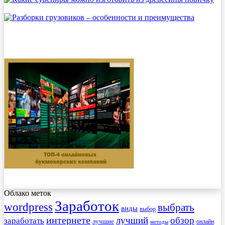
Облако меток
Заработок
wordpress
выбрать
виды
выбор
интернете
обзор
заработать
лучший
лучшие
онлайн
методы