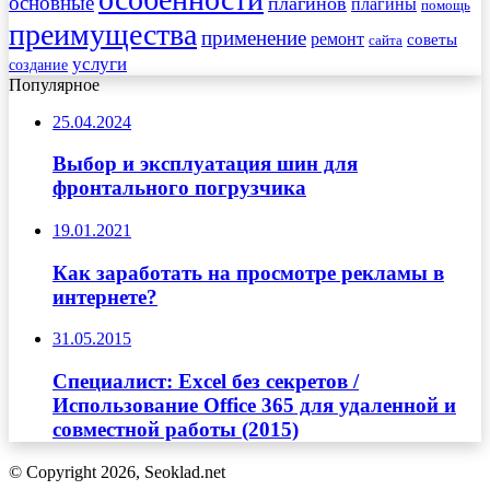
основные
плагинов
плагины
помощь
преимущества
применение
ремонт
советы
сайта
услуги
создание
Популярное
25.04.2024
Выбор и эксплуатация шин для
фронтального погрузчика
19.01.2021
Как заработать на просмотре рекламы в
интернете?
31.05.2015
Специалист: Excel без секретов /
Использование Office 365 для удаленной и
совместной работы (2015)
© Copyright 2026, Seoklad.net