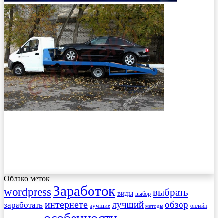
Облако меток
Заработок
wordpress
выбрать
виды
выбор
интернете
обзор
заработать
лучший
лучшие
онлайн
методы
особенности