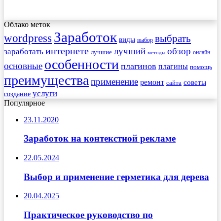
Облако меток
Заработок
wordpress
выбрать
виды
выбор
интернете
обзор
заработать
лучший
лучшие
онлайн
методы
особенности
основные
плагинов
плагины
помощь
преимущества
применение
ремонт
советы
сайта
услуги
создание
Популярное
23.11.2020
Заработок на контекстной рекламе
22.05.2024
Выбор и применение герметика для дерева
20.04.2025
Практическое руководство по