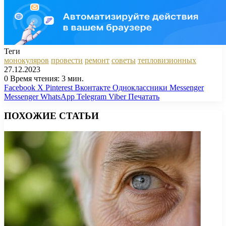
Теги
монокуляров
провести
ремонт
советы
тепловизионных
27.12.2023
0
Время чтения: 3 мин.
Facebook
X
Pinterest
Вконтакте
Одноклассники
Messenger
Messenger
WhatsApp
Telegram
Viber
Печатать
ПОХОЖИЕ СТАТЬИ