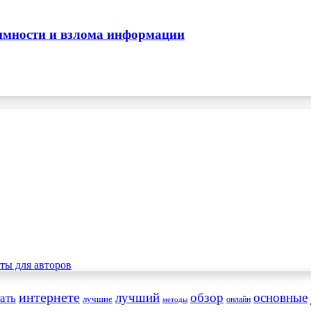
нимности и взлома информации
интернете
обзор
основные
ать
лучший
лучшие
онлайн
методы