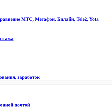
авнение МТС, Мегафон, Билайн, Tele2, Yota
онтажа
бования, заработок
ронной почтой