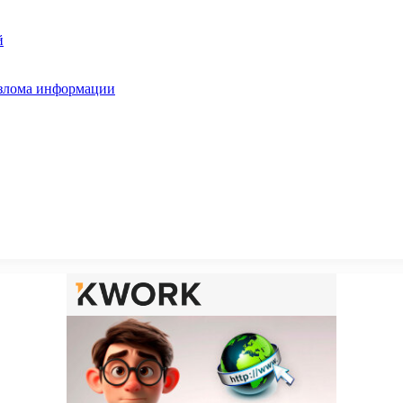
й
взлома информации