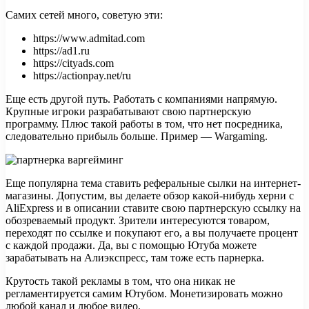
Самих сетей много, советую эти:
https://www.admitad.com
https://ad1.ru
https://cityads.com
https://actionpay.net/ru
Еще есть другой путь. Работать с компаниями напрямую.
Крупные игроки разрабатывают свою партнерскую
программу. Плюс такой работы в том, что нет посредника,
следовательно прибыль больше. Пример — Wargaming.
Еще популярна тема ставить реферальные сылки на интернет-
магазины. Допустим, вы делаете обзор какой-нибудь херни с
AliExpress и в описании ставите свою партнерскую ссылку на
обозреваемый продукт. Зрители интересуются товаром,
переходят по ссылке и покупают его, а вы получаете процент
с каждой продажи. Да, вы с помощью Ютуба можете
зарабатывать на Алиэкспресс, там тоже есть парнерка.
Крутость такой рекламы в том, что она никак не
регламентируется самим Ютубом. Монетизировать можно
любой канал и любое видео.