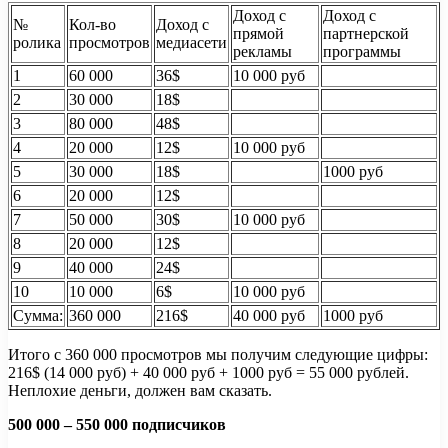
Доход с
Доход с
№
Кол-во
Доход с
прямой
партнерской
ролика
просмотров
медиасети
рекламы
программы
1
60 000
36$
10 000 руб
2
30 000
18$
3
80 000
48$
4
20 000
12$
10 000 руб
5
30 000
18$
1000 руб
6
20 000
12$
7
50 000
30$
10 000 руб
8
20 000
12$
9
40 000
24$
10
10 000
6$
10 000 руб
Сумма:
360 000
216$
40 000 руб
1000 руб
Итого с 360 000 просмотров мы получим следующие цифры:
216$ (14 000 руб) + 40 000 руб + 1000 руб = 55 000 рублей.
Неплохие деньги, должен вам сказать.
500 000 – 550 000 подписчиков