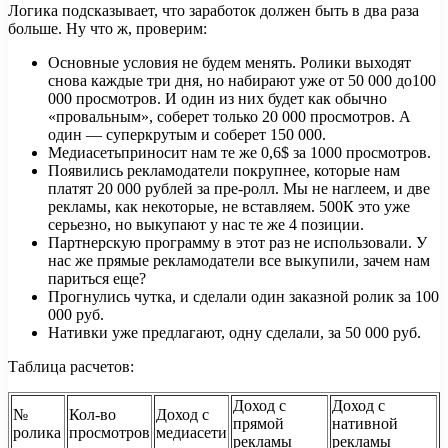
Логика подсказывает, что заработок должен быть в два раза
больше. Ну что ж, проверим:
Основные условия не будем менять. Ролики выходят
снова каждые три дня, но набирают уже от 50 000 до100
000 просмотров. И один из них будет как обычно
«провальным», соберет только 20 000 просмотров. А
один — суперкрутым и соберет 150 000.
Медиасетьприносит нам те же 0,6$ за 1000 просмотров.
Появились рекламодатели покрупнее, которые нам
платят 20 000 рублей за пре-ролл. Мы не наглеем, и две
рекламы, как некоторые, не вставляем. 500К это уже
серьезно, но выкупают у нас те же 4 позиции.
Партнерскую программу в этот раз не использовали. У
нас же прямые рекламодатели все выкупили, зачем нам
париться еще?
Прогнулись чутка, и сделали один заказной ролик за 100
000 руб.
Нативки уже предлагают, одну сделали, за 50 000 руб.
Таблица расчетов:
Доход с
Доход с
№
Кол-во
Доход с
прямой
нативной
ролика
просмотров
медиасети
рекламы
рекламы