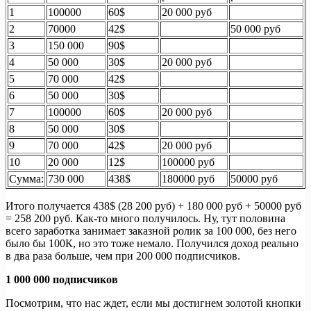
1
100000
60$
20 000 руб
2
70000
42$
50 000 руб
3
150 000
90$
4
50 000
30$
20 000 руб
5
70 000
42$
6
50 000
30$
7
100000
60$
20 000 руб
8
50 000
30$
9
70 000
42$
20 000 руб
10
20 000
12$
100000 руб
Сумма:
730 000
438$
180000 руб
50000 руб
Итого получается 438$ (28 200 руб) + 180 000 руб + 50000 руб
= 258 200 руб. Как-то много получилось. Ну, тут половина
всего заработка занимает заказной ролик за 100 000, без него
было бы 100К, но это тоже немало. Получился доход реально
в два раза больше, чем при 200 000 подписчиков.
1 000 000 подписчиков
Посмотрим, что нас ждет, если мы достигнем золотой кнопки