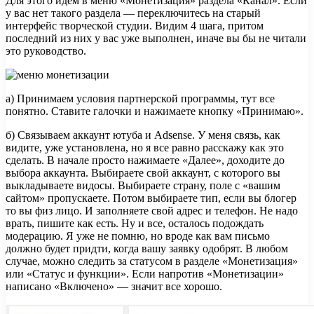
Для этого идем в меню «Монетизация» раздела «Канал». Если
у вас нет такого раздела — переключитесь на старый
интерфейс творческой студии. Видим 4 шага, притом
последний из них у вас уже выполнен, иначе вы бы не читали
это руководство.
а) Принимаем условия партнерской программы, тут все
понятно. Ставите галочки и нажимаете кнопку «Принимаю».
б) Связываем аккаунт ютуба и Adsense. У меня связь, как
видите, уже установлена, но я все равно расскажу как это
сделать. В начале просто нажимаете «Далее», доходите до
выбора аккаунта. Выбираете свой аккаунт, с которого вы
выкладываете видосы. Выбираете страну, поле с «вашим
сайтом» пропускаете. Потом выбираете тип, если вы блогер
то вы физ лицо. И заполняете свой адрес и телефон. Не надо
врать, пишите как есть. Ну и все, осталось подождать
модерацию. Я уже не помню, но вроде как вам письмо
должно будет придти, когда вашу заявку одобрят. В любом
случае, можно следить за статусом в разделе «Монетизация»
или «Статус и функции». Если напротив «Монетизации»
написано «Включено» — значит все хорошо.