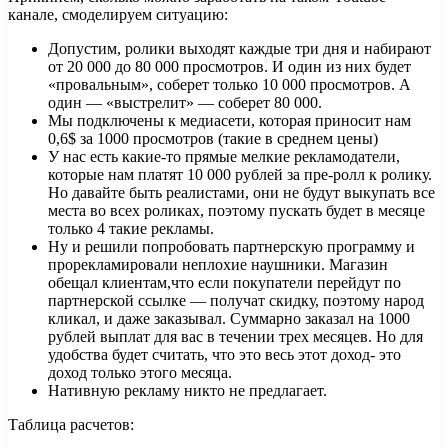
канале, смоделируем ситуацию:
Допустим, ролики выходят каждые три дня и набирают
от 20 000 до 80 000 просмотров. И один из них будет
«провальным», соберет только 10 000 просмотров. А
один — «выстрелит» — соберет 80 000.
Мы подключены к медиасети, которая приносит нам
0,6$ за 1000 просмотров (такие в среднем цены)
У нас есть какие-то прямые мелкие рекламодатели,
которые нам платят 10 000 рублей за пре-ролл к ролику.
Но давайте быть реалистами, они не будут выкупать все
места во всех роликах, поэтому пускать будет в месяце
только 4 такие рекламы.
Ну и решили попробовать партнерскую программу и
прорекламировали неплохие наушники. Магазин
обещал клиентам,что если покупатели перейдут по
партнерской ссылке — получат скидку, поэтому народ
кликал, и даже заказывал. Суммарно заказал на 1000
рублей выплат для вас в течении трех месяцев. Но для
удобства будет считать, что это весь этот доход- это
доход только этого месяца.
Нативную рекламу никто не предлагает.
Таблица расчетов: