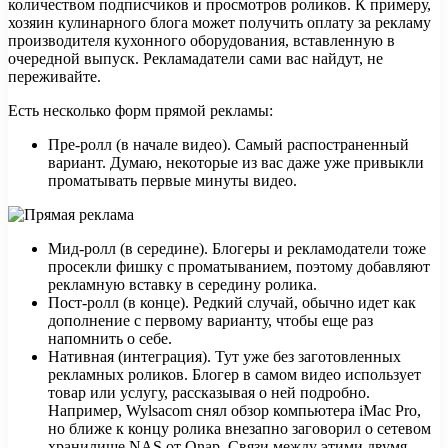
количеством подписчиков и просмотров роликов. К примеру,
хозяин кулинарного блога может получить оплату за рекламу
производителя кухонного оборудования, вставленную в
очередной выпуск. Рекламадатели сами вас найдут, не
переживайте.
Есть несколько форм прямой рекламы:
Пре-ролл (в начале видео). Самый распостраненный
вариант. Думаю, некоторые из вас даже уже привыкли
проматывать первые минуты видео.
Мид-ролл (в середине). Блогеры и рекламодатели тоже
просекли фишку с проматыванием, поэтому добавляют
рекламную вставку в середину ролика.
Пост-ролл (в конце). Редкий случай, обычно идет как
дополнение с первому варианту, чтобы еще раз
напомнить о себе.
Нативная (интеграция). Тут уже без заготовленных
рекламных роликов. Блогер в самом видео использует
товар или услугу, рассказывая о ней подробно.
Например, Wylsacom снял обзор компьютера iMac Pro,
но ближе к концу ролика внезапно заговорил о сетевом
хранилище NAS от Qnap. Связи между этими двумя