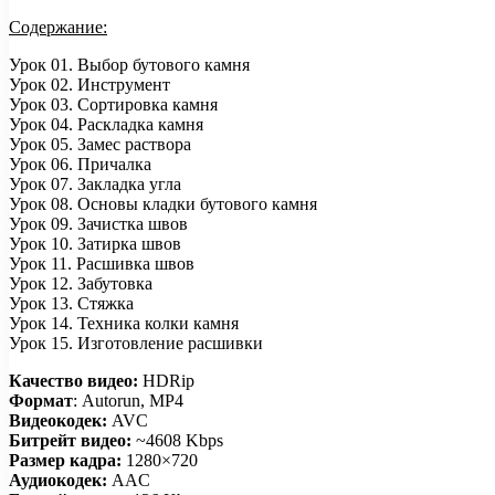
Содержание:
Урок 01. Выбор бутового камня
Урок 02. Инструмент
Урок 03. Сортировка камня
Урок 04. Раскладка камня
Урок 05. Замес раствора
Урок 06. Причалка
Урок 07. Закладка угла
Урок 08. Основы кладки бутового камня
Урок 09. Зачистка швов
Урок 10. Затирка швов
Урок 11. Расшивка швов
Урок 12. Забутовка
Урок 13. Стяжка
Урок 14. Техника колки камня
Урок 15. Изготовление расшивки
Качество видео:
HDRip
Формат
: Autorun, MP4
Видеокодек:
AVC
Битрейт видео:
~4608 Kbps
Размер кадра:
1280×720
Аудиокодек:
AAC