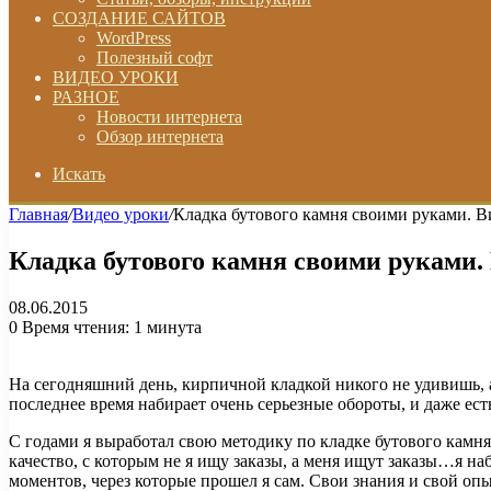
СОЗДАНИЕ САЙТОВ
WordPress
Полезный софт
ВИДЕО УРОКИ
РАЗНОЕ
Новости интернета
Обзор интернета
Искать
Главная
/
Видео уроки
/
Кладка бутового камня своими руками. В
Кладка бутового камня своими руками. 
08.06.2015
0
Время чтения: 1 минута
На сегодняшний день, кирпичной кладкой никого не удивишь, а
последнее время набирает очень серьезные обороты, и даже ес
С годами я выработал свою методику по кладке бутового камня, 
качество, с которым не я ищу заказы, а меня ищут заказы…я на
моментов, через которые прошел я сам. Свои знания и свой опы