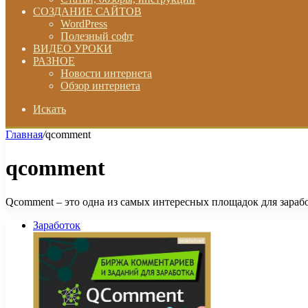
СОЗДАНИЕ САЙТОВ
WordPress
Полезный софт
ВИДЕО УРОКИ
РАЗНОЕ
Новости интернета
Обзор интернета
Искать
Главная
/
qcomment
qcomment
Qcomment – это одна из самых интересных площадок для зарабо
Заработок