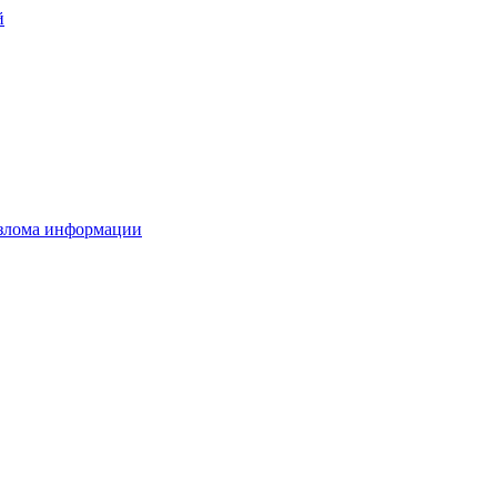
й
взлома информации