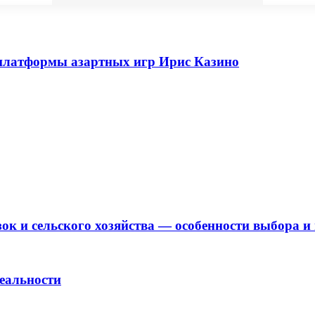
платформы азартных игр Ирис Казино
зок и сельского хозяйства — особенности выбора 
еальности