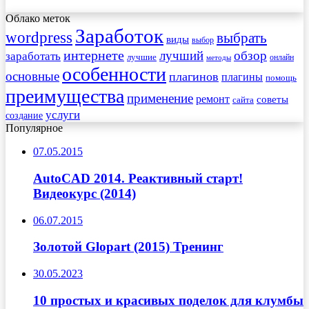
Облако меток
Заработок
wordpress
выбрать
виды
выбор
интернете
обзор
заработать
лучший
лучшие
онлайн
методы
особенности
основные
плагинов
плагины
помощь
преимущества
применение
ремонт
советы
сайта
услуги
создание
Популярное
07.05.2015
AutoCAD 2014. Реактивный старт!
Видеокурс (2014)
06.07.2015
Золотой Glopart (2015) Тренинг
30.05.2023
10 простых и красивых поделок для клумбы