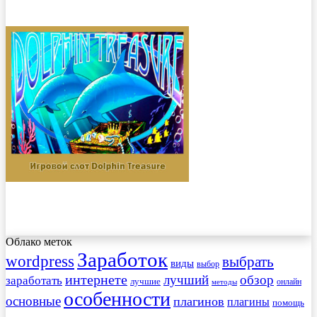
Облако меток
Заработок
wordpress
выбрать
виды
выбор
интернете
обзор
заработать
лучший
лучшие
онлайн
методы
особенности
основные
плагинов
плагины
помощь