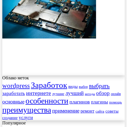
Облако меток
Заработок
wordpress
выбрать
виды
выбор
интернете
обзор
заработать
лучший
лучшие
онлайн
методы
особенности
основные
плагинов
плагины
помощь
преимущества
применение
ремонт
советы
сайта
услуги
создание
Популярное