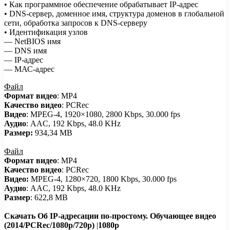
• Как программное обеспечение обрабатывает IР-адрес
• DNS-сервер, доменное имя, структура доменов в глобальной
сети, обработка запросов к DNS-серверу
• Идентификация узлов
— NetBIOS имя
— DNS имя
— IP-адрес
— МАС-адрес
Файл
Формат видео
: MP4
Качество видео
: PCRec
Видео
: MPEG-4, 1920×1080, 2800 Kbps, 30.000 fps
Аудио
: AAC, 192 Kbps, 48.0 KHz
Размер:
934,34 MB
Файл
Формат видео
: MP4
Качество видео
: PCRec
Видео:
MPEG-4, 1280×720, 1800 Kbps, 30.000 fps
Аудио
: AAC, 192 Kbps, 48.0 KHz
Размер
: 622,8 MB
Скачать Об IP-адресации по-простому. Обучающее видео
(2014/PCRec/1080p/720p)
|
1080p