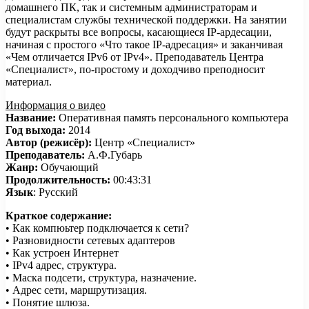
домашнего ПК, так и системным администраторам и
специалистам службы технической поддержки. На занятии
будут раскрыты все вопросы, касающиеся IP-ардесации,
начиная с простого «Что такое IP-адресация» и заканчивая
«Чем отличается IPv6 от IPv4». Преподаватель Центра
«Специалист», по-простому и доходчиво преподносит
материал.
Информация о видео
Название:
Оперативная память персонального компьютера
Год выхода:
2014
Автор (режисёр):
Центр «Специалист»
Преподаватель:
А.Ф.Губарь
Жанр:
Обучающий
Продолжительность:
00:43:31
Язык
: Русский
Краткое содержание:
• Как компюьтер подключается к сети?
• Разновидности сетевых адаптеров
• Как устроен Интернет
• IPv4 адрес, структура.
• Маска подсети, структура, назначение.
• Адрес сети, маршрутизация.
• Понятие шлюза.