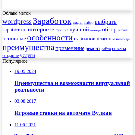
Облако меток
Заработок
wordpress
выбрать
виды
выбор
интернете
обзор
заработать
лучший
лучшие
онлайн
методы
особенности
основные
плагинов
плагины
помощь
преимущества
применение
ремонт
советы
сайта
услуги
создание
Популярное
19.05.2024
Преимущества и возможности виртуальной
реальности
03.08.2017
Игровые ставки на автомате Вулкан
11.06.2021