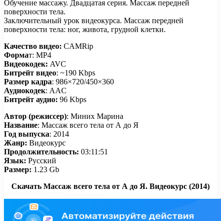
Обучение массажу. Двадцатая серия. Массаж передней
поверхности тела.
Заключительный урок видеокурса. Массаж передней
поверхности тела: ног, живота, грудной клетки.
Качество видео:
CAMRip
Форма
т: MP4
Видеокодек:
AVC
Битрейт видео
: ~190 Kbps
Размер кадра
: 986×720/450×360
Аудиокодек
: AAC
Битрейт аудио:
96 Kbps
Автор (режиссер)
: Миних Марина
Название
: Массаж всего тела от А до Я
Год выпуска
: 2014
Жанр:
Видеокурс
Продолжительность:
03:11:51
Язык:
Русский
Размер:
1.23 Gb
Скачать Массаж всего тела от А до Я. Видеокурс (2014)