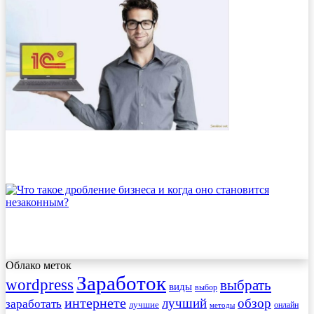
Облако меток
Заработок
wordpress
выбрать
виды
выбор
интернете
обзор
заработать
лучший
лучшие
онлайн
методы