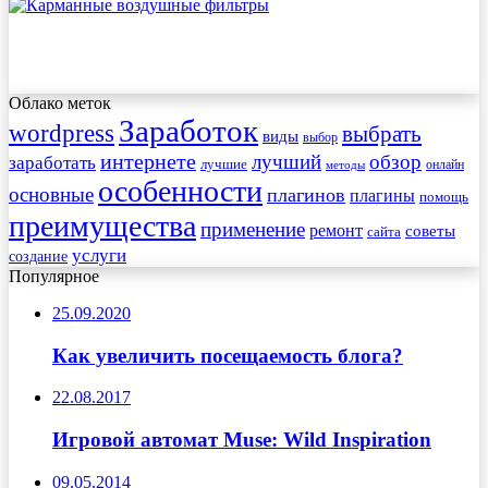
Облако меток
Заработок
wordpress
выбрать
виды
выбор
интернете
обзор
заработать
лучший
лучшие
онлайн
методы
особенности
основные
плагинов
плагины
помощь
преимущества
применение
ремонт
советы
сайта
услуги
создание
Популярное
25.09.2020
Как увеличить посещаемость блога?
22.08.2017
Игровой автомат Muse: Wild Inspiration
09.05.2014