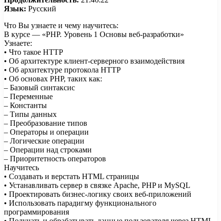
Язык:
Русский
Что Вы узнаете и чему научитесь:
В курсе — «PHP. Уровень 1 Основы веб-разработки»
Узнаете:
• Что такое HTTP
• Об архитектуре клиент-серверного взаимодействия
• Об архитектуре протокола HTTP
• Об основах PHP, таких как:
– Базовый синтаксис
– Переменные
– Константы
– Типы данных
– Преобразование типов
– Операторы и операции
– Логические операции
– Операции над строками
– Приоритетность операторов
Научитесь
• Создавать и верстать HTML страницы
• Устанавливать сервер в связке Apache, PHP и MySQL
• Проектировать бизнес-логику своих веб-приложений
• Использовать парадигму функционального
программирования
• Получать и обрабатывать данные пользователя через HTML