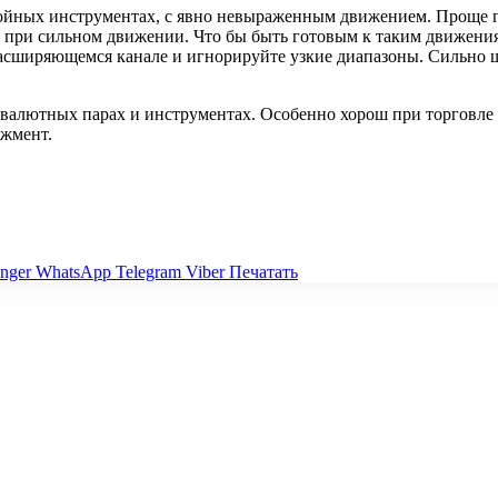
койных инструментах, с явно невыраженным движением. Проще г
в при сильном движении. Что бы быть готовым к таким движени
 расширяющемся канале и игнорируйте узкие диапазоны. Сильно 
валютных парах и инструментах. Особенно хорош при торговле 
джмент.
nger
WhatsApp
Telegram
Viber
Печатать