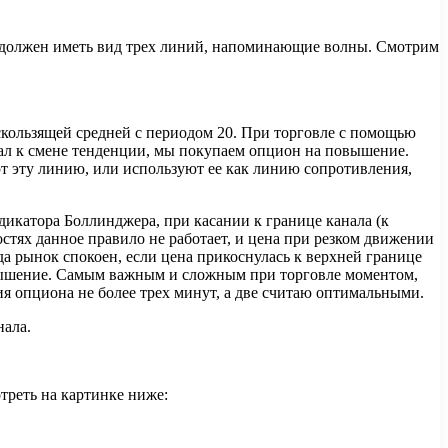
е должен иметь вид трех линий, напоминающие волны. Смотрим
 скользящей средней с периодом 20. При торговле с помощью
нал к смене тенденции, мы покупаем опцион на повышение.
т эту линию, или используют ее как линию сопротивления,
ндикатора Боллинджера, при касании к границе канала (к
остях данное правило не работает, и цена при резком движении
да рынок спокоен, если цена прикоснулась к верхней границе
вышение. Самым важным и сложным при торговле моментом,
ия опциона не более трех минут, а две считаю оптимальными.
нала.
треть на картинке ниже: