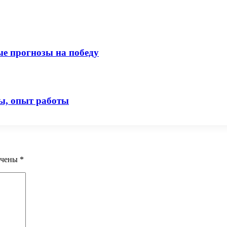
ые прогнозы на победу
ы, опыт работы
ечены
*