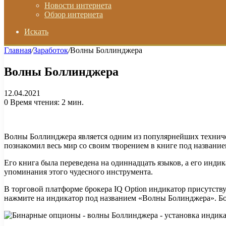
Новости интернета
Обзор интернета
Искать
Главная
/
Заработок
/
Волны Боллинджера
Волны Боллинджера
12.04.2021
0
Время чтения: 2 мин.
Волны Боллинджера является одним из популярнейших техниче
познакомил весь мир со своим творением в книге под названи
Его книга была переведена на одиннадцать языков, а его инди
упоминания этого чудесного инструмента.
В торговой платформе брокера IQ Option индикатор присутств
нажмите на индикатор под названием «Волны Болинджера». Бо