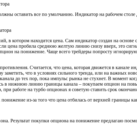
должны оставить все по умолчанию. Индикатор на рабочем стол
ний, в котором находится цена. Сам индикатор создан на основе
если цена пробила среднюю желтую линию снизу вверх, это сиг
опцион на понижение. Чаще всего трейдеры попросту игнорирую
противления. Считается, что цена, которая движется в канале и
у заметить, что в условиях сильного тренда, или на важных нов
анала до тех пор, пока импульс рынка не стухнет. В момент ког
лась в нижнюю линию границы канала – покупаем опцион на по
 при работе на турбо опционах я советую ставить срок окончан
 понижение из-за того что цена отбилась от верхней границы ка
она. Результат покупки опциона на понижение предлагаю посмо