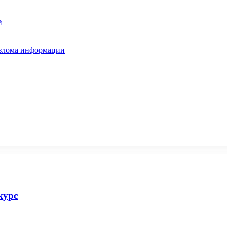
й
взлома информации
курс