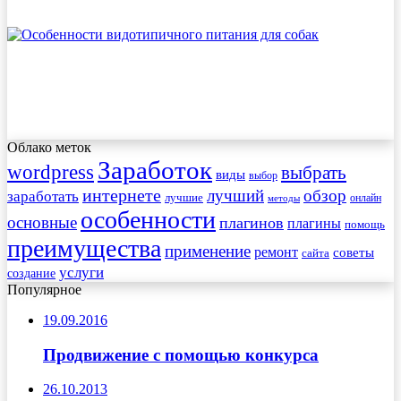
Облако меток
Заработок
wordpress
выбрать
виды
выбор
интернете
обзор
заработать
лучший
лучшие
онлайн
методы
особенности
основные
плагинов
плагины
помощь
преимущества
применение
ремонт
советы
сайта
услуги
создание
Популярное
19.09.2016
Продвижение с помощью конкурса
26.10.2013