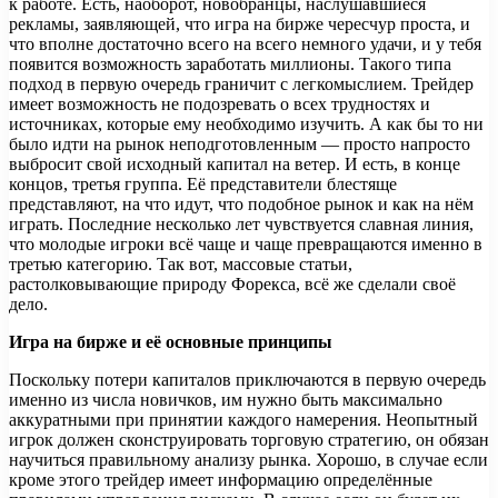
к работе. Есть, наоборот, новобранцы, наслушавшиеся
рекламы, заявляющей, что игра на бирже чересчур проста, и
что вполне достаточно всего на всего немного удачи, и у тебя
появится возможность заработать миллионы. Такого типа
подход в первую очередь граничит с легкомыслием. Трейдер
имеет возможность не подозревать о всех трудностях и
источниках, которые ему необходимо изучить. А как бы то ни
было идти на рынок неподготовленным — просто напросто
выбросит свой исходный капитал на ветер. И есть, в конце
концов, третья группа. Её представители блестяще
представляют, на что идут, что подобное рынок и как на нём
играть. Последние несколько лет чувствуется славная линия,
что молодые игроки всё чаще и чаще превращаются именно в
третью категорию. Так вот, массовые статьи,
растолковывающие природу Форекса, всё же сделали своё
дело.
Игра на бирже и её основные принципы
Поскольку потери капиталов приключаются в первую очередь
именно из числа новичков, им нужно быть максимально
аккуратными при принятии каждого намерения. Неопытный
игрок должен сконструировать торговую стратегию, он обязан
научиться правильному анализу рынка. Хорошо, в случае если
кроме этого трейдер имеет информацию определённые