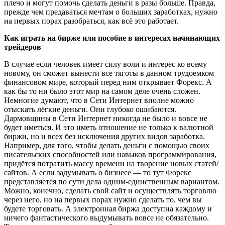
плечо и могут помочь сделать деньги в разы больше. Правда,
прежде чем предаваться мечтам о больших заработках, нужно
на первых порах разобраться, как всё это работает.
Как играть на бирже или пособие в интересах начинающих
трейдеров
В случае если человек имеет силу воли и интерес ко всему
новому, он сможет вынести все тяготы в данном трудоемком
финансовом мире, который перед ним открывает Форекс. А
как бы то ни было этот мир на самом деле очень сложен.
Немногие думают, что в Сети Интернет вполне можно
отыскать лёгкие деньги. Они глубоко ошибаются.
Дармовщины в Сети Интернет никогда не было и вовсе не
будет иметься. И это иметь отношение не только к валютной
биржи, но и всех без исключения других видов заработка.
Например, для того, чтобы делать деньги с помощью своих
писательских способностей или навыков программирования,
придётся потратить массу времени на творение новых статей/
сайтов. А если задумывать о бизнесе — то тут Форекс
представляется по сути дела одним-единственным вариантом.
Можно, конечно, сделать свой сайт и осуществлять торговлю
через него, но на первых порах нужно сделать то, чем вы
будете торговать. А электронная биржа доступна каждому и
ничего фантастического выдумывать вовсе не обязательно.