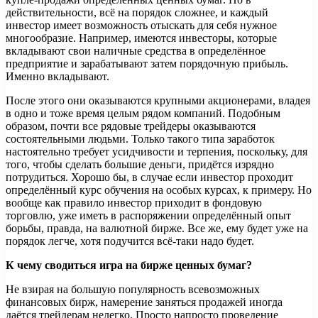
действительности, всё на порядок сложнее, и каждый
инвестор имеет возможность отыскать для себя нужное
многообразие. Например, имеются инвесторы, которые
вкладывают свои наличные средства в определённое
предприятие и зарабатывают затем порядочную прибыль.
Именно вкладывают.
После этого они оказываются крупными акционерами, владея
в одно и тоже время целым рядом компаний. Подобным
образом, почти все рядовые трейдеры оказываются
состоятельными людьми. Только такого типа заработок
настоятельно требует усидчивости и терпения, поскольку, для
того, чтобы сделать большие деньги, придётся изрядно
потрудиться. Хорошо бы, в случае если инвестор проходит
определённый курс обучения на особых курсах, к примеру. Но
вообще как правило инвестор приходит в фондовую
торговлю, уже иметь в распоряжении определённый опыт
борьбы, правда, на валютной бирже. Все же, ему будет уже на
порядок легче, хотя подучится всё-таки надо будет.
К чему сводиться игра на бирже ценных бумаг?
Не взирая на большую популярность всевозможных
финансовых бирж, намерение заняться продажей иногда
даётся трейдерам нелегко. Просто напросто проведение