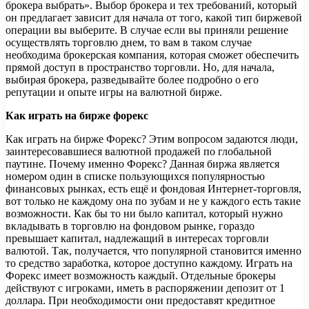
брокера выбрать». Выбор брокера и тех требований, который
он предлагает зависит для начала от того, какой тип биржевой
операции вы выберите. В случае если вы приняли решение
осуществлять торговлю днем, то вам в таком случае
необходима брокерская компания, которая сможет обеспечить
прямой доступ в пространство торговли. Но, для начала,
выбирая брокера, разведывайте более подробно о его
репутации и опыте игры на валютной бирже.
Как играть на бирже форекс
Как играть на бирже Форекс? Этим вопросом задаются люди,
заинтересовавшиеся валютной продажей по глобальной
паутине. Почему именно Форекс? Данная биржа является
номером один в списке пользующихся популярностью
финансовых рынках, есть ещё и фондовая Интернет-торговля,
вот только не каждому она по зубам и не у каждого есть такие
возможности. Как бы то ни было капитал, который нужно
вкладывать в торговлю на фондовом рынке, гораздо
превышает капитал, надлежащий в интересах торговли
валютой. Так, получается, что популярной становится именно
то средство заработка, которое доступно каждому. Играть на
Форекс имеет возможность каждый. Отдельные брокеры
действуют с игроками, иметь в распоряжении депозит от 1
доллара. При необходимости они предоставят кредитное