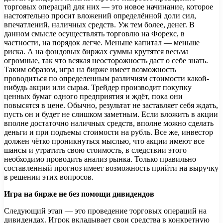
торговых операций для них — это новое начинание, которое
настоятельно просит вложений определённой доли сил,
впечатлений, наличных средств. Уж тем более, денег. В
данном смысле осуществлять торговлю на Форекс, в
частности, на порядок легче. Меньше капитал — меньше
риска. А на фондовых биржах суммы крутятся весьма
огромные, так что всякая неосторожность даст о себе знать.
Таким образом, игра на бирже имеет возможность
проводиться по определенным различиям стоимости какой-
нибудь акции или сырья. Трейдер производит покупку
ценных бумаг одного предприятия и ждёт, пока они
повысятся в цене. Обычно, результат не заставляет себя ждать,
пусть он и будет не слишком заметным. Если вложить в акции
вполне достаточно наличных средств, вполне можно сделать
деньги и при подъемы стоимости на рубль. Все же, инвестор
должен чётко проникнуться мыслью, что акции имеют все
шансы и утратить свою стоимость, в следствии этого
необходимо проводить анализ рынка. Только правильно
составленный прогноз имеет возможность прийти на выручку
в решении этих вопросов.
Игра на бирже не без помощи дивидендов
Следующий этап — это проведение торговых операций на
дивидендах. Игрок вкладывает свои средства в конкретную