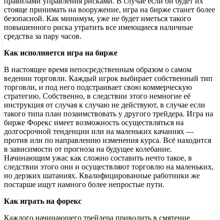
правилами управления рисками. В случае если он будет их
стояще принимать на вооружение, игра на бирже станет более
безопасной. Как минимум, уже не будет иметься такого
повышенного риска утратить все имеющиеся наличные
средства за пару часов.
Как исполняется игра на бирже
В настоящее время непосредственным образом о самом
ведении торговли. Каждый игрок выбирает собственный тип
торговли, и под него подстраивает свою коммерческую
стратегию. Собственно, в следствии этого немногие её
инструкция от случая к случаю не действуют, в случае если
такого типа план позаимствовать у другого трейдера. Игра на
бирже Форекс имеет возможность осуществляться на
долгосрочной тенденции или на маленьких качаниях —
против или по направлению изменения курса. Всё находится
в зависимости от прогноза на будущее колебание.
Начинающим ужас как сложно составить нечто такое, в
следствии этого они и осуществляют торговлю на маленьких,
но дерзких шатаниях. Квалифицированные работники же
постарше ищут намного более непростые пути.
Как играть на форекс
Каждого начинающего трейдера приводить в смятение