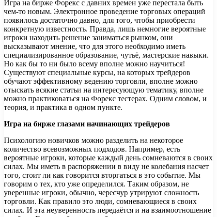
Игра на бирже Форекс с давних времен уже перестала быть
чем-то новым. Электронное проведение торговых операций
появилось достаточно давно, для того, чтобы приобрести
конкретную известность. Правда, лишь немногие вероятные
игроки находить решение заниматься рынком, они
высказывают мнение, что для этого необходимо иметь
специализированное образование, чутьё, мастерские навыки.
Но как бы то ни было всему вполне можно научиться!
Существуют специальные курсы, на которых трейдеров
обучают эффективному ведению торговли, вполне можно
отыскать всякие статьи на интересующую тематику, вполне
можно практиковаться на Форекс тестерах. Одним словом, и
теория, и практика в одном пункте.
Игра на бирже глазами начинающих трейдеров
Психологию новичков можно разделить на некоторое
количество всевозможных подходов. Например, есть
вероятные игроки, которые каждый день сомневаются в своих
силах. Мы иметь в распоряжении в виду не колебания насчет
того, стоит ли как говорится вторгаться в это событие. Мы
говорим о тех, кто уже определился. Таким образом, не
уверенные игроки, обычно, чересчур утрируют сложность
торговли. Как правило это люди, сомневающиеся в своих
силах. И эта неуверенность передаётся и на взаимоотношение