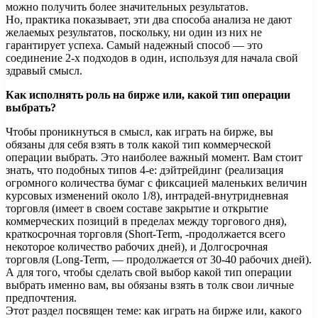
можно получить более значительных результатов.
Но, практика показывает, эти два способа анализа не дают
желаемых результатов, поскольку, ни один из них не
гарантирует успеха. Самый надежный способ — это
соединение 2-х подходов в один, используя для начала свой
здравый смысл.
Как исполнять роль на бирже или, какой тип операции
выбрать?
Чтобы проникнуться в смысл, как играть на бирже, вы
обязаны для себя взять в толк какой тип коммерческой
операции выбрать. Это наиболее важный момент. Вам стоит
знать, что подобных типов 4-е: дэйтрейдинг (реализация
огромного количества бумаг с фиксацией маленьких величин
курсовых изменений около 1/8), интрадей-внутридневная
торговля (имеет в своем составе закрытие и открытие
коммерческих позиций в пределах между торгового дня),
краткосрочная торговля (Short-Term, -продолжается всего
некоторое количество рабочих дней), и Долгосрочная
торговля (Long-Term, — продолжается от 30-40 рабочих дней).
А для того, чтобы сделать свой выбор какой тип операции
выбрать именно вам, вы обязаны взять в толк свои личные
предпочтения.
Этот раздел посвящен теме: как играть на бирже или, какого