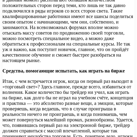
положительных сторон перед теми, кто лишь не так давно
подключился в ряды игроков со всех сторон света. Такие
квалифицированные работники имеют все шансы поделиться
своим опытом с начинающими, чем они, собственно, и
занимаются. На всевозможных форумах вполне можно
отыскать массу советов по продвижению своей торговли,
можно посмотреть специальное видео, а можно даже
обратиться к профессионалам на специальные курсы. Не так
уж и важно, как поступит новичок, главное, что он пройдёт
качественное обучение и сможет быстрее разобраться на
настоящем рынке.
Средства, помогающие испытать, как играть на бирже
Итак, с чем встречается игрок, когда он первый раз выходит в
«торговый свет»? Здесь главное, прежде всего, избавиться от
волнения. Какое количество бы трейдер ни учил, как играть
на бирже, как долго бы не играл на учебном счёте, концепция
и практика — это абсолютно разные вещи, а эмоции, которые
проверяешь, когда ведаешь, что в случае проигрыша в
реальности ничего не проиграешь, и когда понимаешь, чем
может повернуться малейший промах, разнообразны. Удается,
что, появившись первый раз на электронной бирже, трейдер
должен справиться с массой впечатлений, которые так
причиняют неудобства торговле. Есть, понятное дело, игроки,