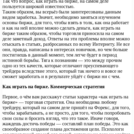
Так что вопрос, как играть на бирже, на самом деле
пользуется широкой известностью.
Таким образом, вы всерьёз были заинтересованы данным
видом заработка. Значит, необходимо заняться изучением
основы биржи, для того, чтобы взять в толк, как она работает
и как на ней вполне можно сделать деньги, как играть на
бирже таким образом, чтобы торговля приносила на самом
деле заметный доход. Ответы на эти проблемы вполне можно
отыскать в статьях, разбросанных по всему Интернету. Не все
они, правда, написаны в интересах новичков, но чем больше
постигнешь в данный момент, тем легче будет в период
истинной борьбы. Тяга к познаниям — это между прочим
одно из тех качеств, которые отличают преуспевающего
трейдера вследствие этого, который так ничего и вовсе не
сможет заработать и в результате уйдёт с биржи ни с чем.
Как играть на бирже. Коммерческая стратегия
Первое, о чём вам расскажут статьи характера «как играть на
бирже» — торговая стратегия. Она необходима любому
трейдеру, который на самом деле пришёл на Форекс, для того,
чтобы зарабатывать, а не просто, для того, чтобы попробовать
свои силы и бросить взгляд, что это такое. Иначе говоря,
жаждешь достичь победы — составляй план победы. Это как
своеобразное создание плана достижения цели. Психологи