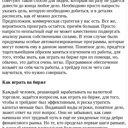
советуют такой способ для людей, которым ни разу не удаётся
довести до конца любое дело. Необходимо просто напросто
указать цель, которую необходимо добиться, и в деталях
расписать, как её можно достичь.
Предположим, коммерческая стратегия у вас есть. Все же,
вероятность проиграть остаётся, причём большая. Просто
напросто неопытный ещё не может качественно подвергать
анализу рынок собственными силами. В этом случае были
придуманы особые автоматизированные программы, которые
могут помочь ему в данном занятии. Понятное дело, придётся
тщательнейшим образом заняться изучением их работы, для
того, чтобы знать, как играть на бирже при их помощи, но,
обычно, это даётся очень легко. Программное обеспечение
возьмёт на себя часть работы, а трейдер после чего сам
научиться, что нужно совершать.
Как играть на бирже
Каждый человек, решающий зарабатывать на валютной
торговле, задаётся вопросом, как играть на бирже, для того,
чтобы и трейдинг был эффективным, и риска утратить
капитал меньше был. Видавший виды игроки, понятное дело,
знают ответ на этот вопрос. Они не забывают, как сами
начинали этот трудный путь в ещё не увиденные тогда дебри
финансового рынка. Но те, кто проделал первые шаги раньше,
в данный момент располагают большим количеством