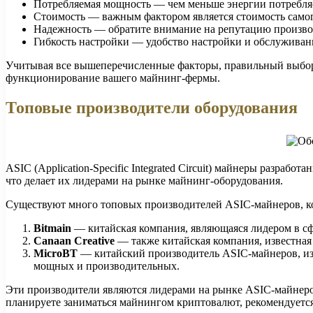
Потребляемая мощность — чем меньше энергии потребляет 
Стоимость — важным фактором является стоимость самог
Надежность — обратите внимание на репутацию производ
Гибкость настройки — удобство настройки и обслуживан
Учитывая все вышеперечисленные факторы, правильный выбор
функционирование вашего майнинг-фермы.
Топовые производители оборудования
ASIC (Application-Specific Integrated Circuit) майнеры разра
что делает их лидерами на рынке майнинг-оборудования.
Существуют много топовых производителей ASIC-майнеров, ко
Bitmain
— китайская компания, являющаяся лидером в сфе
Canaan Creative
— также китайская компания, известная
MicroBT
— китайский производитель ASIC-майнеров, изв
мощных и производительных.
Эти производители являются лидерами на рынке ASIC-майнеро
планируете заниматься майнингом криптовалют, рекомендуется