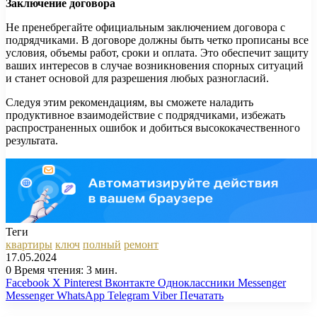
Заключение договора
Не пренебрегайте официальным заключением договора с
подрядчиками. В договоре должны быть четко прописаны все
условия, объемы работ, сроки и оплата. Это обеспечит защиту
ваших интересов в случае возникновения спорных ситуаций
и станет основой для разрешения любых разногласий.
Следуя этим рекомендациям, вы сможете наладить
продуктивное взаимодействие с подрядчиками, избежать
распространенных ошибок и добиться высококачественного
результата.
Теги
квартиры
ключ
полный
ремонт
17.05.2024
0
Время чтения: 3 мин.
Facebook
X
Pinterest
Вконтакте
Одноклассники
Messenger
Messenger
WhatsApp
Telegram
Viber
Печатать