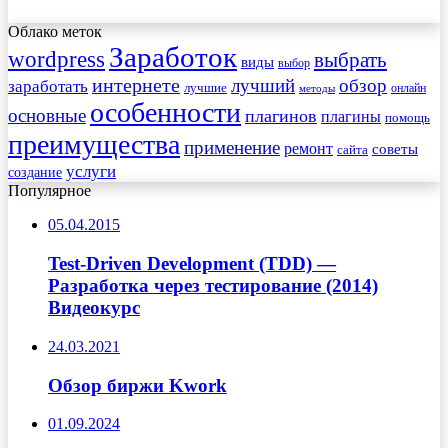
Облако меток
Заработок
wordpress
выбрать
виды
выбор
интернете
обзор
заработать
лучший
лучшие
онлайн
методы
особенности
основные
плагинов
плагины
помощь
преимущества
применение
ремонт
советы
сайта
услуги
создание
Популярное
05.04.2015
Test-Driven Development (TDD) —
Разработка через тестирование (2014)
Видеокурс
24.03.2021
Обзор биржи Kwork
01.09.2024