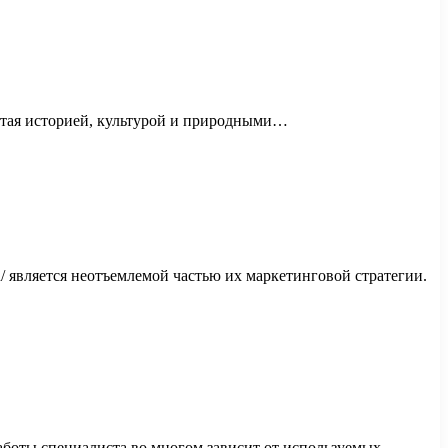
гатая историей, культурой и природными…
u/ является неотъемлемой частью их маркетинговой стратегии.
аботы специалиста во многом зависит от используемых…