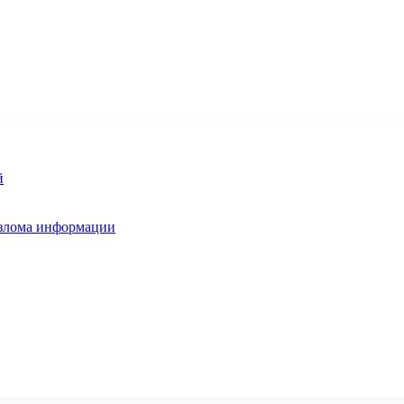
й
взлома информации