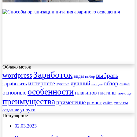
Облако меток
Заработок
wordpress
выбрать
виды
выбор
интернете
обзор
заработать
лучший
лучшие
онлайн
методы
особенности
основные
плагинов
плагины
помощь
преимущества
применение
ремонт
советы
сайта
услуги
создание
Популярное
02.03.2023