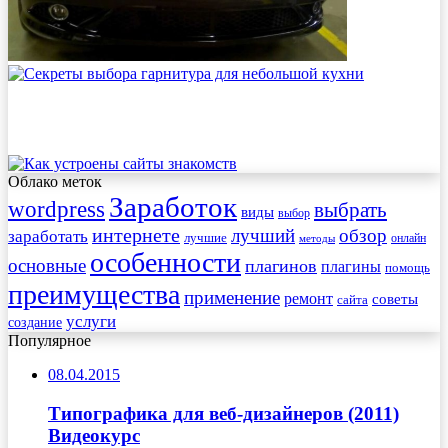
Облако меток
Заработок
wordpress
выбрать
виды
выбор
интернете
обзор
заработать
лучший
лучшие
онлайн
методы
особенности
основные
плагинов
плагины
помощь
преимущества
применение
ремонт
советы
сайта
услуги
создание
Популярное
08.04.2015
Типографика для веб-дизайнеров (2011)
Видеокурс