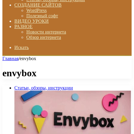
СОЗДАНИЕ САЙТОВ
WordPress
Полезный софт
ВИДЕО УРОКИ
РАЗНОЕ
Новости интернета
Обзор интернета
Искать
Главная
/
envybox
envybox
Статьи, обзоры, инструкции