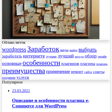
Облако меток
Заработок
wordpress
выбрать
виды
выбор
интернете
обзор
заработать
лучший
лучшие
онлайн
методы
особенности
основные
плагинов
плагины
помощь
преимущества
применение
ремонт
советы
сайта
услуги
создание
Популярное
23.03.2021
Описание и особенности плагина e-
Commerce для WordPress