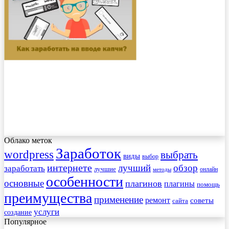
Облако меток
Заработок
wordpress
выбрать
виды
выбор
интернете
обзор
заработать
лучший
лучшие
онлайн
методы
особенности
основные
плагинов
плагины
помощь
преимущества
применение
ремонт
советы
сайта
услуги
создание
Популярное