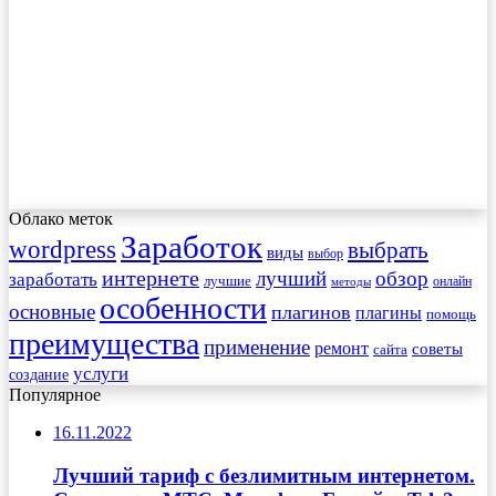
Облако меток
Заработок
wordpress
выбрать
виды
выбор
интернете
обзор
заработать
лучший
лучшие
онлайн
методы
особенности
основные
плагинов
плагины
помощь
преимущества
применение
ремонт
советы
сайта
услуги
создание
Популярное
16.11.2022
Лучший тариф с безлимитным интернетом.