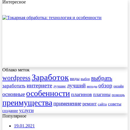
Интересное
Облако меток
Заработок
wordpress
выбрать
виды
выбор
интернете
обзор
заработать
лучший
лучшие
онлайн
методы
особенности
основные
плагинов
плагины
помощь
преимущества
применение
ремонт
советы
сайта
услуги
создание
Популярное
19.01.2021