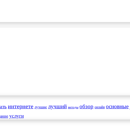
интернете
обзор
основные
ать
лучший
лучшие
онлайн
методы
услуги
дание