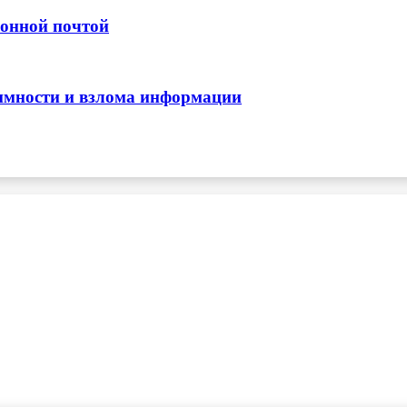
ронной почтой
нимности и взлома информации