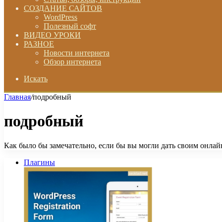
СОЗДАНИЕ САЙТОВ
WordPress
Полезный софт
ВИДЕО УРОКИ
РАЗНОЕ
Новости интернета
Обзор интернета
Искать
Главная
/
подробный
подробный
Как было бы замечательно, если бы вы могли дать своим онла
Плагины