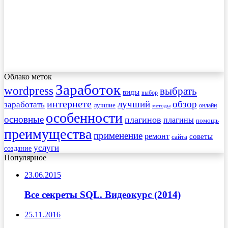
Облако меток
Заработок
wordpress
выбрать
виды
выбор
интернете
обзор
заработать
лучший
лучшие
онлайн
методы
особенности
основные
плагинов
плагины
помощь
преимущества
применение
ремонт
советы
сайта
услуги
создание
Популярное
23.06.2015
Все секреты SQL. Видеокурс (2014)
25.11.2016