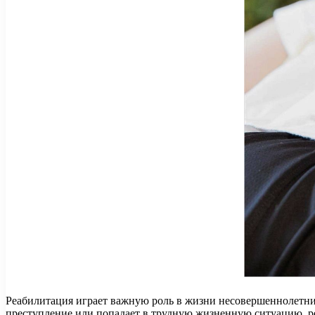
Реабилитация играет важную роль в жизни несовершеннолетних
преступление или попадает в трудную жизненную ситуацию, р