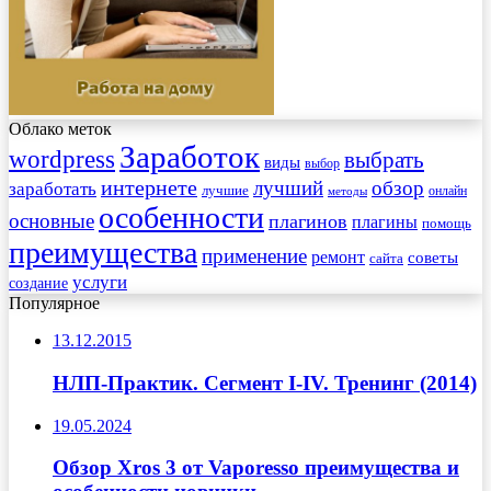
Облако меток
Заработок
wordpress
выбрать
виды
выбор
интернете
обзор
заработать
лучший
лучшие
онлайн
методы
особенности
основные
плагинов
плагины
помощь
преимущества
применение
ремонт
советы
сайта
услуги
создание
Популярное
13.12.2015
НЛП-Практик. Сегмент I-IV. Тренинг (2014)
19.05.2024
Обзор Xros 3 от Vaporesso преимущества и