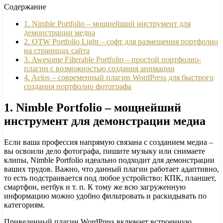
Содержание
1. Nimble Portfolio – мощнейший инструмент для
демонстрации медиа
2. OTW Portfolio Light – софт для размещения портфолио
на страницах сайта
3. Awesome Filterable Portfolio – простой портфолио-
плагин с возможностью создания анимации
4. Aelos – современный плагин WordPress для быстрого
создания портфолио фотографа
1. Nimble Portfolio – мощнейший
инструмент для демонстрации медиа
Если ваша профессия напрямую связана с созданием медиа –
вы освоили дело фотографа, пишите музыку или снимаете
клипы, Nimble Portfolio идеально подходит для демонстрации
ваших трудов. Важно, что данный плагин работает адаптивно,
то есть подстраивается под любое устройство: КПК, планшет,
смартфон, нетбук и т. п. К тому же всю загруженную
информацию можно удобно фильтровать и раскидывать по
категориям.
Приведенный плагин WordPress включает встроенную