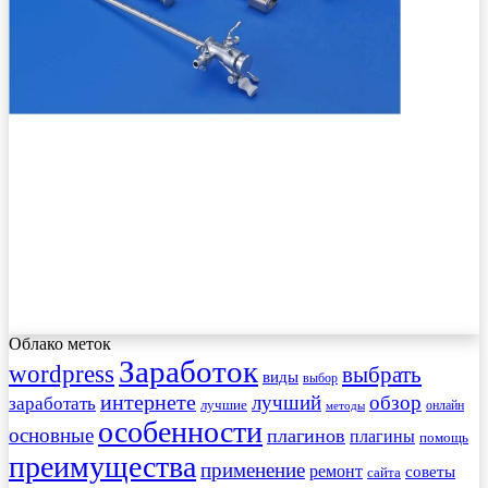
Облако меток
Заработок
wordpress
выбрать
виды
выбор
интернете
обзор
заработать
лучший
лучшие
онлайн
методы
особенности
основные
плагинов
плагины
помощь
преимущества
применение
ремонт
советы
сайта