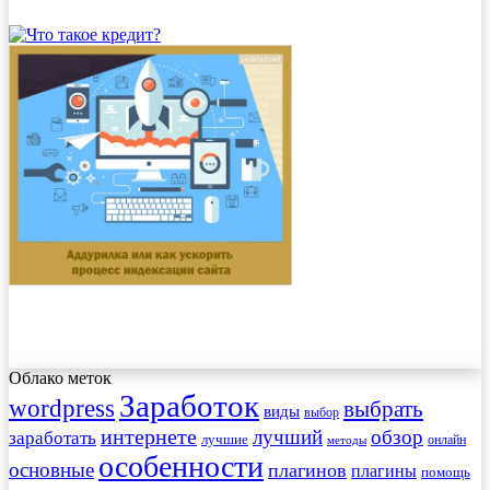
Облако меток
Заработок
wordpress
выбрать
виды
выбор
интернете
обзор
заработать
лучший
лучшие
онлайн
методы
особенности
основные
плагинов
плагины
помощь